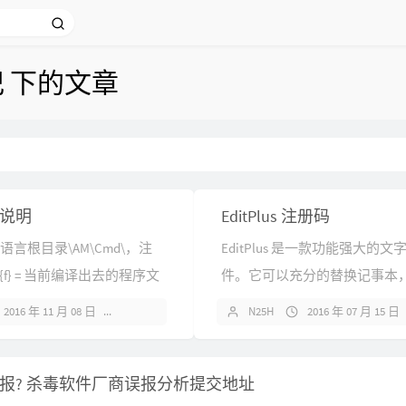
记 下的文章
说明
EditPlus 注册码
于易语言根目录\AM\Cmd\，注
EditPlus 是一款功能强大的
f} = 当前编译出去的程序文
件。它可以充分的替换记事本
de} = 隐藏执行命令行执行的窗
网页作家及程序设计师许多强
2016 年 11 月 08 日
暂无评论
N25H
2016 年 07 月 15 日
放到第一行。// = 屏蔽当
支持 HTML、CSS、PHP、ASP、
，屏蔽后将不再执行此命令
C/C++、Java、JavaScript、VBS
报? 杀毒软件厂商误报分析提交地址
{h...
种语法的...