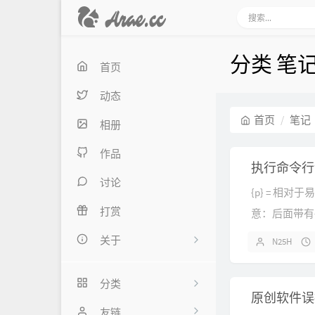
分类 笔
首页
动态
首页
笔记
相册
作品
执行命令行
讨论
{p} = 相对
打赏
意：后面带有{
件全路径{hi
关于
N25H
口，此标记必须
关于我
前行的命令行
分类
原创软件误
留言板
行。 命令例子：
未分类
友链
3