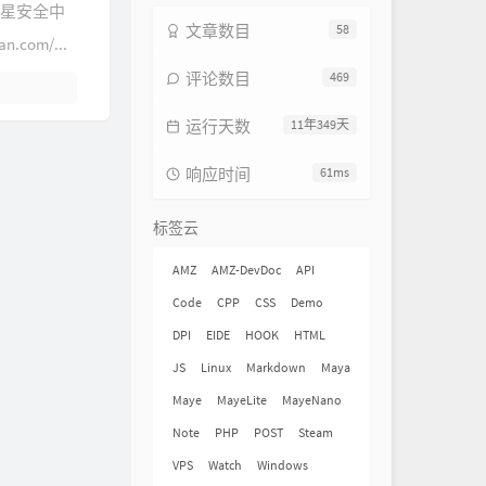
瑞星安全中
文章数目
58
n.com/...
评论数目
469
运行天数
11年349天
响应时间
61ms
标签云
AMZ
AMZ-DevDoc
API
Code
CPP
CSS
Demo
DPI
EIDE
HOOK
HTML
JS
Linux
Markdown
Maya
Maye
MayeLite
MayeNano
Note
PHP
POST
Steam
VPS
Watch
Windows