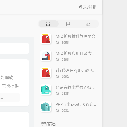
登录/注册
随
最
作
机
新
品
文
评
AMZ 扩展插件管理平台
章
论
字
5956
数：
AMZ 扩展应用目录命名规范
字
2896
数：
8行代码在Python3中实现多核并行执行
字
1992
文字处理软
数：
，它也提供
易语言输出增强 AMZ-Plugin
字
1135
悍的功能。
暂无评论
数：
Perl、
PHP导出Excel、CSV文件，并解决显示不正常等问题
字
2931
cript 等多
数：
博客信息