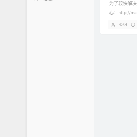
为了较快解决
Code
内页链接
5
心：http://mai
作品
皮皮赖's Blog
12
N25H
笔记
恶魔界
转载
Flypic
3
Maye Nano