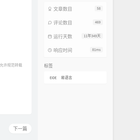
文章数目
58
评论数目
469
运行天数
11年349天
响应时间
81ms
 允许规范转载
标签
EIDE
易语言
下一篇