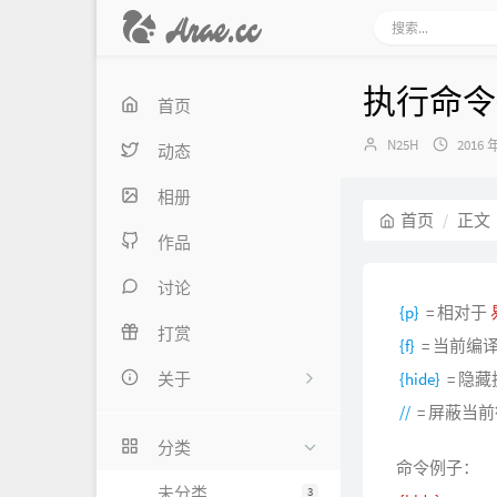
执行命
首页
作
发
N25H
2016 
动态
者：
布
时
相册
间：
首页
正文
作品
讨论
{p}
= 相对于
打赏
{f}
= 当前编
关于
{hide}
= 隐
//
= 屏蔽当
关于我
分类
命令例子：
留言板
未分类
3