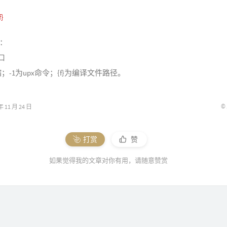
f}
：
口
缩；-1为upx命令；{f}为编译文件路径。
©
11 月 24 日
打赏
赞
如果觉得我的文章对你有用，请随意赞赏