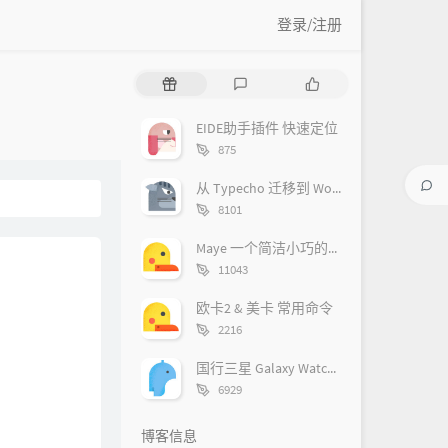
登录/注册
随
最
作
机
新
品
文
评
EIDE助手插件 快速定位
章
论
字
875
数：
从 Typecho 迁移到 WordPress 的后续
字
8101
数：
Maye 一个简洁小巧的快速启动工具
字
11043
数：
欧卡2 & 美卡 常用命令
字
2216
数：
国行三星 Galaxy Watch7 其他品牌手机解锁心电图、血压等功能
字
6929
数：
博客信息