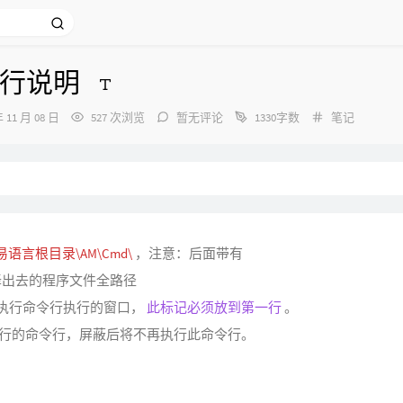
令行说明
分
年 11 月 08 日
527 次浏览
暂无评论
1330字数
笔记
类：
易语言根目录\AM\Cmd\
，注意：后面带有
译出去的程序文件全路径
藏执行命令行执行的窗口，
此标记必须放到第一行
。
前行的命令行，屏蔽后将不再执行此命令行。