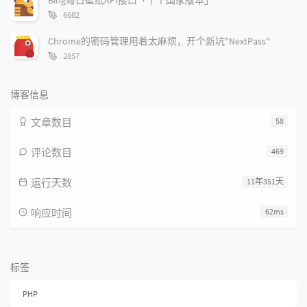
字
6682
数：
Chrome的密码管理用着太麻烦，开个新坑"NextPass"
字
2857
数：
博客信息
文章数目
58
评论数目
469
运行天数
11年351天
响应时间
62ms
标签
PHP