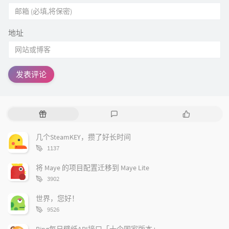
地址
随
最
作
机
新
品
文
评
几个SteamKEY，攒了好长时间
章
论
字
1137
数：
将 Maye 的项目配置迁移到 Maye Lite
字
3902
数：
世界，您好！
字
9526
数：
Bing每日壁纸API接口「十个国家版本」