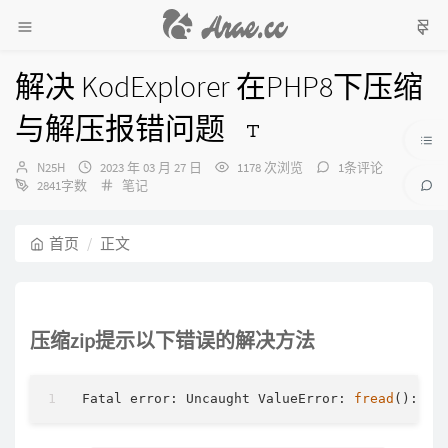
解决 KodExplorer 在PHP8下压缩
与解压报错问题
作
发
N25H
2023 年 03 月 27 日
1178 次浏览
1条评论
者：
布
分
2841字数
笔记
时
类：
间：
首页
正文
压缩zip提示以下错误的解决方法
Fatal error: Uncaught ValueError: 
fread
(): Ar