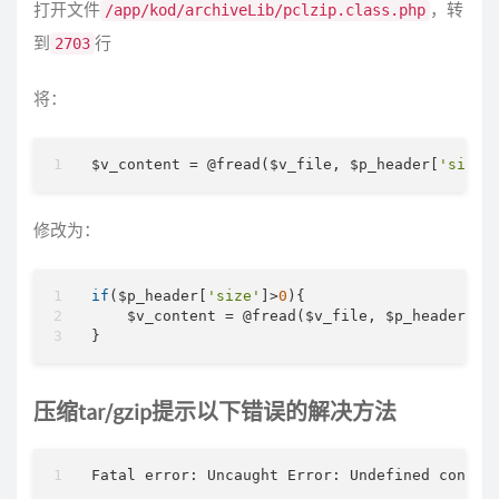
打开文件
，转
/app/kod/archiveLib/pclzip.class.php
到
行
2703
将：
$v_content = @fread($v_file, $p_header[
'size'
修改为：
if
($p_header[
'size'
]>
0
){

    $v_content = @fread($v_file, $p_header[
's
}
压缩tar/gzip提示以下错误的解决方法
Fatal error: Uncaught Error: Undefined consta