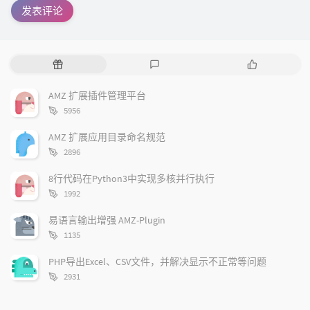
随
最
作
机
新
品
文
评
AMZ 扩展插件管理平台
章
论
字
5956
数：
AMZ 扩展应用目录命名规范
字
2896
数：
8行代码在Python3中实现多核并行执行
字
1992
数：
易语言输出增强 AMZ-Plugin
字
1135
数：
PHP导出Excel、CSV文件，并解决显示不正常等问题
字
2931
数：